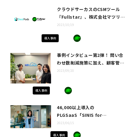
クラウドサーカスのCSMツール
『Fullstar』、株式会社マツリカ
が提供する国内初のバイヤー&セ
2023/10/19
ールスイネーブルメントプラット
導入事例
フォーム/デジタルセールスルーム
「DealPods」で導入
事例インタビュー第2弾！ 問い合
わせ数削減施策に加え、顧客管
理・データ活用にFullstarを活
2023/09/20
用。NPSの回答数はさらに5倍以
上に。
導入事例
46,000以上導入の
PLGSaaS「SINIS for
Instagram」が取り組むセルフオ
2023/06/15
ンボーディング施策。月間20時間
導入事例