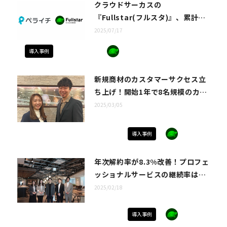
クラウドサーカスの
『Fullstar(フルスタ)』、累計ユ
ーザー60万人超えのホームページ
2025/07/17
作成ツール『ペライチ』に導入
導入事例
新規商材のカスタマーサクセス立
ち上げ！開始1年で8名規模のカス
タマーサクセス組織へ。株式会社
2025/03/05
アローリンク様第2弾。
導入事例
年次解約率が8.3%改善！プロフェ
ッショナルサービスの継続率は
25%UP！株式会社アローリンク様
2025/02/18
導入事例