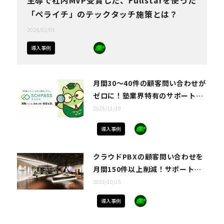
主導で社内MVP受賞した、Fullstarを使った
「ペライチ」のテックタッチ施策とは？
2026/02/04
導入事例
月間30〜40件の顧客問い合わせが
ゼロに！塾業界特有のサポート課
題を解消し、顧客データ集計・活
2025/11/19
用の効率化まで実現した
導入事例
「Fullstar」活用術とは
クラウドPBXの顧客問い合わせを
月間150件以上削減！サポート部
門の生産性を向上させた、
2025/10/15
Fullstarのチェックリスト活用法
導入事例
とは