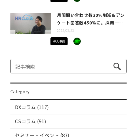
のオンボーディング時間を削減。
月間問い合わせ数30%削減＆アン
ケート回答数450％に。採用一括
かんりくんのFullstarを活用した
2022/03/23
カスタマーサクセスとは？
導入事例
Category
DXコラム (117)
CSコラム (91)
セミナー・イベント (87)