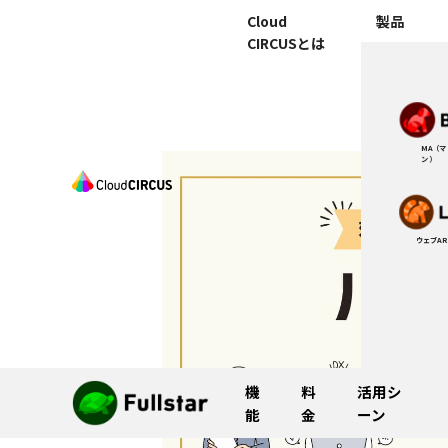
Cloud
製品
CIRCUSとは
MA（
ン）
ウェブAR
機
料
活用シ
能
金
ーン