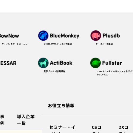
CMS&オウンドメディア構築
データベース構築
マーケティングオートメーショ
電子ブック・動画共有
CSM（カスタマーサクセスマネジメ
トシステム）
お役立ち情報
事
導入企業
例
一覧
セミナー・イ
CSコ
DXコ