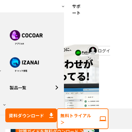
サポ
ート
アプリAR
ログイ
ン
チャット接客
ン
製品一覧
資料ダウンロード
無料トライアル
＞