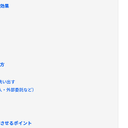
と効果
め方
洗い出す
入・外部委託など）
す
功させるポイント