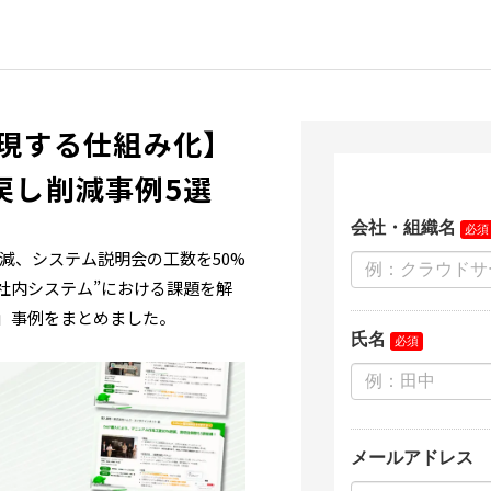
実現する仕組み化】
戻し削減事例5選
削減、システム説明会の工数を50%
社内システム”における課題を解
タ）」事例をまとめました。