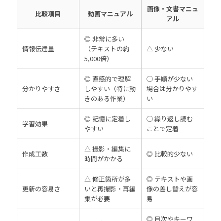
画像・文書マニュ
比較項目
動画マニュアル
アル
◎ 非常に多い
情報伝達量
（テキストの約
△ 少ない
5,000倍）
◎ 直感的で理解
◯ 手順が少ない
分かりやすさ
しやすい（特に動
場合は分かりやす
きのある作業）
い
◎ 記憶に定着し
◯ 繰り返し読む
学習効果
やすい
ことで定着
△ 撮影・編集に
作成工数
◎ 比較的少ない
時間がかかる
△ 修正箇所が多
◎ テキストや画
更新の容易さ
いと再撮影・再編
像の差し替えが容
集が必要
易
◎ 目次やキーワ