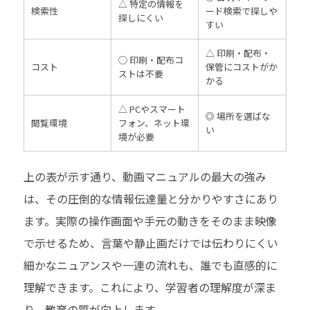
△ 特定の情報を
検索性
ード検索で探しや
探しにくい
すい
△ 印刷・配布・
◯ 印刷・配布コ
コスト
保管にコストがか
ストは不要
かる
△ PCやスマート
◎ 場所を選ばな
閲覧環境
フォン、ネット環
い
境が必要
上の表が示す通り、動画マニュアルの最大の強み
は、その圧倒的な情報伝達量と分かりやすさにあり
ます。実際の操作画面や手元の動きをそのまま映像
で示せるため、言葉や静止画だけでは伝わりにくい
細かなニュアンスや一連の流れも、誰でも直感的に
理解できます。これにより、学習者の理解度が深ま
り、教育の質が向上します。