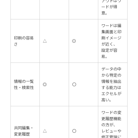
アウトはワ
ードが得
意。
ワードは編
集画面と印
印刷の容易
刷イメージ
△
◎
さ
が近く、
設定が容
易。
データの中
から特定の
情報の一覧
情報を抽出
◎
〇
性・検索性
する能力は
エクセルが
高い。
ワードの変
更履歴機能
の方が、
共同編集・
△
〇
レビューや
変更履歴
修正管理に