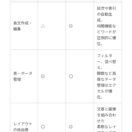
目次や索引
の自動生
成、
長文作成・
△
◎
校閲機能な
編集
どワードが
圧倒的に優
位。
フィルタ
ー、並べ替
え、
表・データ
関数など高
◎
〇
管理
度なデータ
管理はエク
セルが優
位。
文章と画像
を組み合わ
せた
レイアウト
〇
◎
柔軟なレイ
の自由度