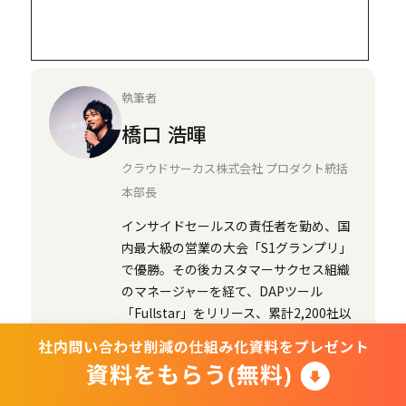
執筆者
橋口 浩暉
クラウドサーカス株式会社 プロダクト統括
本部長
インサイドセールスの責任者を勤め、国
内最大級の営業の大会「S1グランプリ」
で優勝。その後カスタマーサクセス組織
のマネージャーを経て、DAPツール
「Fullstar」をリリース、累計2,200社以
上を支援。現在はSaaSプロダクト部門の
責任者を務める。これまでに各種イベン
トの登壇、大手企業向けの研修、
NHK「おはよう日本」への出演、外部の