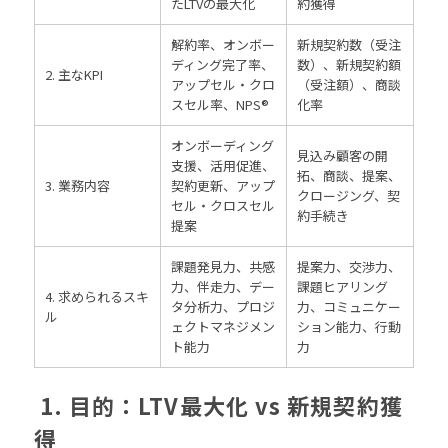
たLTVの最大化
約獲得
解約率、オンボー
新規契約数（受注
ディング完了率、
数）、新規契約額
2. 主なKPI
アップセル・クロ
（受注額）、商談
スセル率、NPS®
化率
オンボーディング
見込み顧客の開
支援、活用促進、
拓、商談、提案、
3. 業務内容
契約更新、アップ
クロージング、契
セル・クロスセル
約手続き
提案
課題発見力、共感
提案力、交渉力、
力、伴走力、デー
課題ヒアリング
4. 求められるスキ
タ分析力、プロジ
力、コミュニケー
ル
ェクトマネジメン
ション能力、行動
ト能力
力
1. 目的：LTV最大化 vs 新規契約獲
得