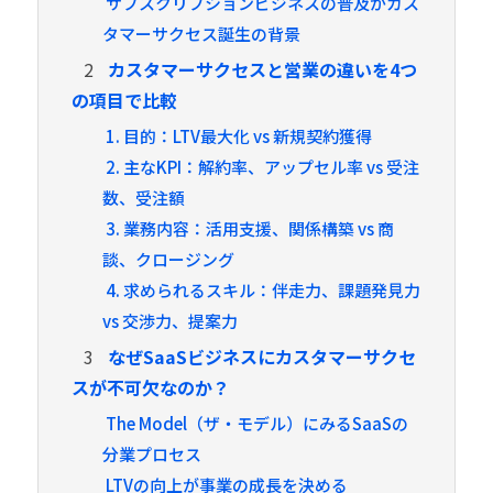
サブスクリプションビジネスの普及がカス
タマーサクセス誕生の背景
2
カスタマーサクセスと営業の違いを4つ
の項目で比較
1. 目的：LTV最大化 vs 新規契約獲得
2. 主なKPI：解約率、アップセル率 vs 受注
数、受注額
3. 業務内容：活用支援、関係構築 vs 商
談、クロージング
4. 求められるスキル：伴走力、課題発見力
vs 交渉力、提案力
3
なぜSaaSビジネスにカスタマーサクセ
スが不可欠なのか？
The Model（ザ・モデル）にみるSaaSの
分業プロセス
LTVの向上が事業の成長を決める