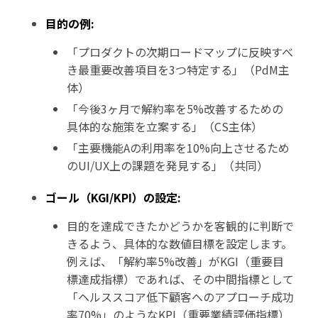
目的の例:
「プロダクトの次期ロードマップに反映すべ
き最重要改善項目を3つ特定する」（PdM主
体）
「今後3ヶ月で解約率を5%改善するための
具体的な施策を立案する」（CS主体）
「主要機能Aの利用率を10%向上させるため
のUI/UX上の課題を発見する」（共同）
ゴール（KGI/KPI）の設定:
目的を達成できたかどうかを客観的に判断で
きるよう、具体的な数値目標を設定します。
例えば、「解約率5%改善」がKGI（重要目
標達成指標）であれば、その中間指標として
「ヘルススコア低下顧客へのアプローチ成功
率70%」のようなKPI（重要業績評価指標）