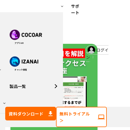
サポ
ート
アプリAR
ログイ
ン
チャット接客
ン
製品一覧
資料ダウンロード
無料トライアル
＞
～いつでも視聴OK！～