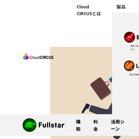
Cloud
製品
CIRCUSとは
MA（
ン）
ウェブAR
機
料
活用シ
能
金
ーン