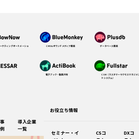
CMS&オウンドメディア構築
データベース構築
マーケティングオートメーショ
電子ブック・動画共有
CSM（カスタマーサクセスマネジメ
トシステム）
お役立ち情報
事
導入企業
例
一覧
セミナー・イ
CSコ
DXコ