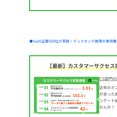
◆SaaS企業500社が実践！テックタッチ施策の事例集
【最新】カスタマーサクセス独
CS部門
近年のカ
があった
ンケート
せんか？