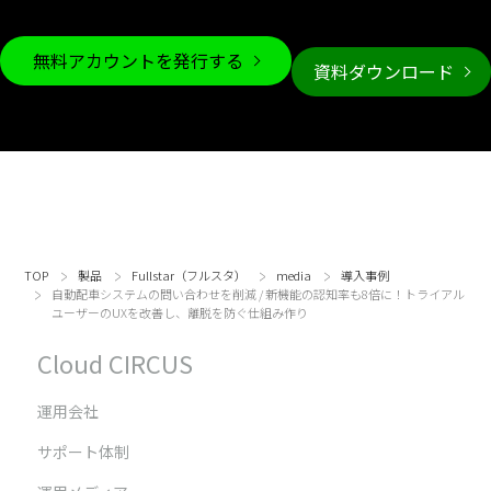
無料アカウントを発行する
資料ダウンロード
TOP
製品
Fullstar（フルスタ）
media
導入事例
自動配車システムの問い合わせを削減 / 新機能の認知率も8倍に！トライアル
ユーザーのUXを改善し、離脱を防ぐ仕組み作り
Cloud CIRCUS
運用会社
サポート体制