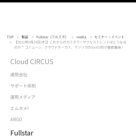
TOP
製品
Fullstar（フルスタ）
media
セミナー・イベント
【2022年3月24日(木)】これからのカスタマーサクセストレンドはどうなる
のか？ コミューン、クラウドサーカス、マツリカのSaaS3社が徹底議論！
Cloud CIRCUS
運用会社
サポート体制
運用メディア
エムタメ!
ARGO
Fullstar