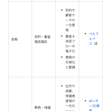
契約や
顧客デ
ータの
一元管
理
ベルフ
審査＆
契約・審査
ェイ
金融
承認フ
電話面談
ス
ローの
電子化
業務の
可視化
と整備
出欠や
成績、
保護者
連絡の
はいチ
一元化
ーズ(保
教務・保護
育