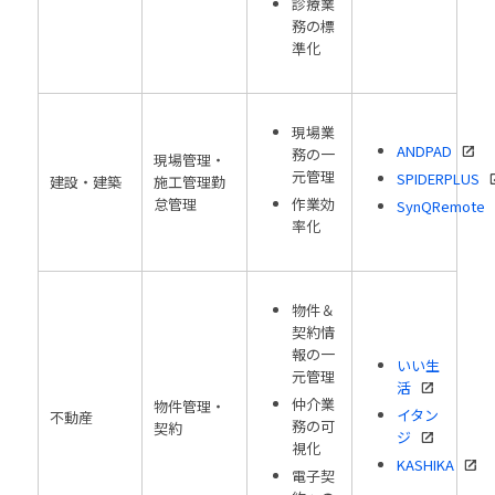
診療業
務の標
準化
現場業
ANDPAD
務の一
現場管理・
元管理
SPIDERPLUS
建設・建築
施工管理勤
怠管理
作業効
SynQRemote
率化
物件＆
契約情
報の一
いい生
元管理
活
仲介業
物件管理・
イタン
不動産
務の可
契約
ジ
視化
KASHIKA
電子契