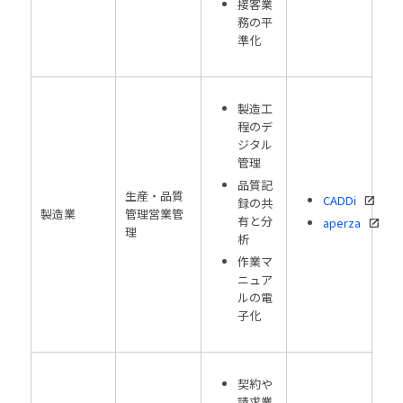
接客業
務の平
準化
製造工
程のデ
ジタル
管理
品質記
生産・品質
CADDi
録の共
製造業
管理営業管
有と分
aperza
理
析
作業マ
ニュア
ルの電
子化
契約や
請求業