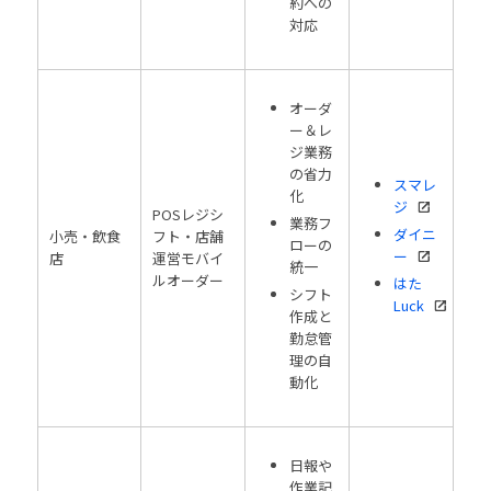
約への
対応
オーダ
ー＆レ
ジ業務
の省力
スマレ
化
ジ
POSレジシ
業務フ
ダイニ
小売・飲食
フト・店舗
ローの
ー
店
運営モバイ
統一
ルオーダー
はた
シフト
Luck
作成と
勤怠管
理の自
動化
日報や
作業記