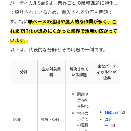
バーティカルSaaSは、業界ごとの業務課題に特化し
て設計されているため、導入される分野も明確で
す。特に
紙ベースの運用や属人的な作業が多く、こ
れまでIT化が進みにくかった業界で活用が広がって
います。
以下は、代表的な分野とその用途の一例です。
主なバーテ
主な対象業
解決されて
分野
ィカルSaaS
務
いる課題
企業
問診や
予約の
自動化
MEDLEY
電子カ
ルテと
医療
診療・受付
ユビ
の連携
ー