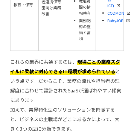
教職員
者連携保育
教育・保育
ICT)
間の情
園向け業務
報共有
CODMON
改善
業務記
BabyJOB
録の整
備と蓄
積
これらの業界に共通するのは、
現場ごとの業務スタ
イルに柔軟に対応できるIT環境が求められている
と
いう点です。だからこそ、業務の流れや担当者の理
解度に合わせて設計されたSaaSが選ばれやすい傾向
にあります。
加えて、業界特化型のソリューションを俯瞰する
と、ビジネスの主戦場がどこにあるかによって、大
きく3つの型に分類できます。