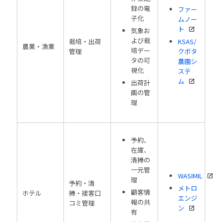
録の電
ファー
子化
ムノー
ト
気象お
よび栽
栽培・出荷
KSAS/
農業・漁業
培デー
管理
クボタ
タの可
農園シ
視化
ステ
ム
出荷計
画の管
理
予約、
在庫、
清掃の
一元管
WASIMIL
理
予約・清
メトロ
顧客情
ホテル
掃・接客口
エンジ
報の共
コミ管理
ン
有