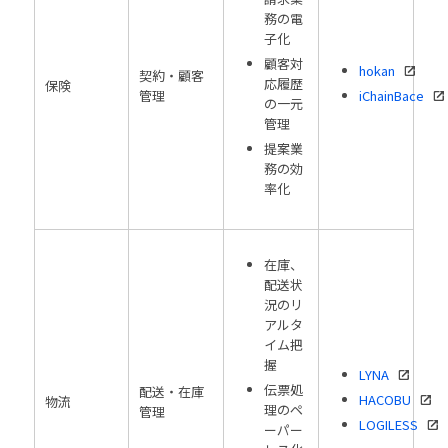
務の電
子化
顧客対
hokan
契約・顧客
応履歴
保険
管理
iChainBace
の一元
管理
提案業
務の効
率化
在庫、
配送状
況のリ
アルタ
イム把
握
LYNA
伝票処
配送・在庫
HACOBU
物流
理のペ
管理
LOGILESS
ーパー