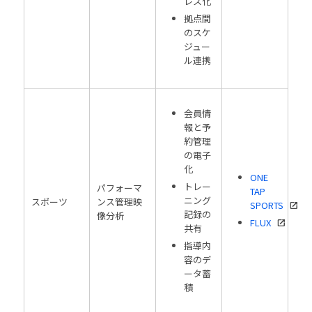
レス化
拠点間
のスケ
ジュー
ル連携
会員情
報と予
約管理
の電子
化
ONE
トレー
パフォーマ
TAP
ニング
スポーツ
ンス管理映
SPORTS
記録の
像分析
FLUX
共有
指導内
容のデ
ータ蓄
積