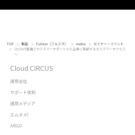
TOP
製品
Fullstar（フルスタ）
media
セミナー・イベント
UI/UXの整備でカスタマーサポートから企業に貢献するカスタマーサクセス
へ
Cloud CIRCUS
運用会社
サポート体制
運用メディア
エムタメ!
ARGO