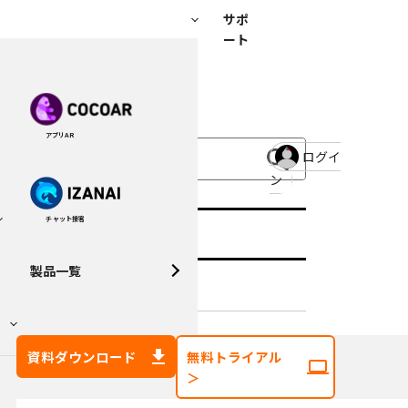
サポ
ート
アプリAR
ログイ
ン
チャット接客
ン
Category
製品一覧
DXコラム (117)
CSコラム (91)
資料ダウンロード
無料トライアル
＞
セミナー・イベント (87)