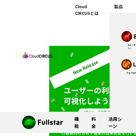
Cloud
製品
CIRCUSとは
MA（
ン）
ウェブAR
機
料
活用シ
能
金
ーン