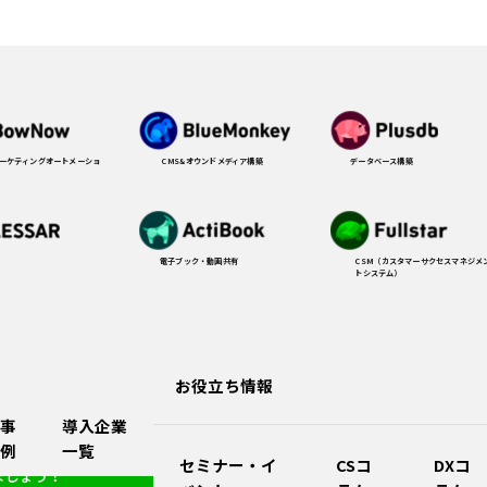
CMS&オウンドメディア構築
データベース構築
マーケティングオートメーショ
電子ブック・動画共有
CSM（カスタマーサクセスマネジメ
トシステム）
お役立ち情報
事
導入企業
例
一覧
セミナー・イ
CSコ
DXコ