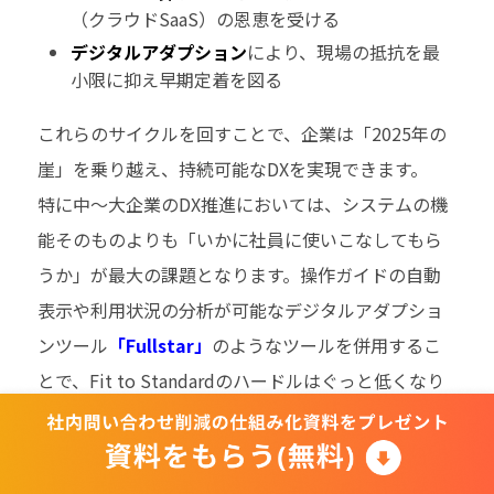
（クラウドSaaS）の恩恵を受ける
デジタルアダプション
により、現場の抵抗を最
小限に抑え早期定着を図る
これらのサイクルを回すことで、企業は「2025年の
崖」を乗り越え、持続可能なDXを実現できます。
特に中～大企業のDX推進においては、システムの機
能そのものよりも「いかに社員に使いこなしてもら
うか」が最大の課題となります。操作ガイドの自動
表示や利用状況の分析が可能なデジタルアダプショ
ンツール
「Fullstar」
のようなツールを併用するこ
とで、Fit to Standardのハードルはぐっと低くなり
ます。
貴社のシステム導入を「ただの入れ替え」に終わら
せず、真の業務変革（DX）へと導くために、ぜひデ