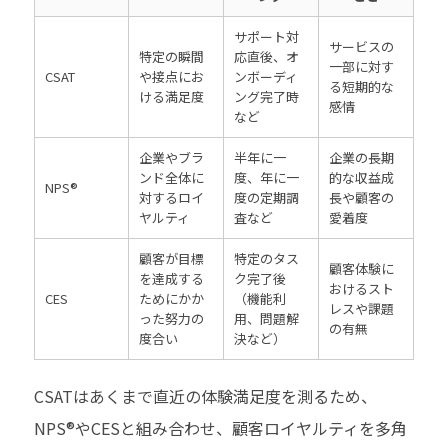
サポート対
サービスの
特定の瞬間
応直後、オ
一部に対す
CSAT
や接点にお
ンボーディ
る短期的な
ける満足度
ング完了時
感情
など
企業やブラ
半年に一
企業の長期
ンド全体に
度、年に一
的な収益成
NPS®
対するロイ
度の定期調
長や顧客の
ヤルティ
査など
愛着度
顧客が目標
特定のタス
顧客体験に
を達成する
ク完了後
おけるスト
CES
ためにかか
（機能利
レスや課題
った努力の
用、問題解
の有無
度合い
決など）
CSATはあくまで直近の体験満足度を測るため、
NPS®やCESと組み合わせ、顧客ロイヤルティを多角